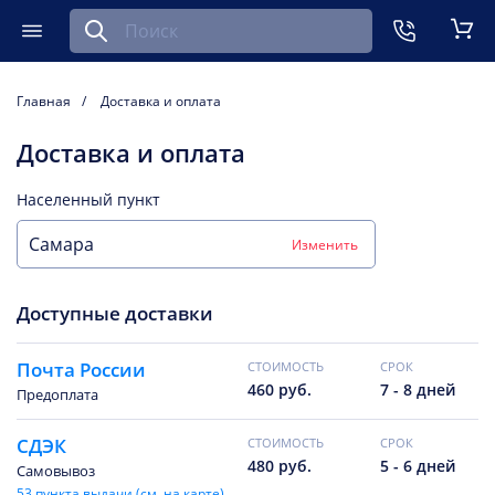
Найти запчасть для мобильного устройства
ть
Меню
Кор
Главная
Доставка и оплата
Доставка и оплата
Населенный пункт
Изменить
Доступные доставки
Почта России
CТОИМОСТЬ
CРОК
460 руб.
7 - 8 дней
Предоплата
СДЭК
CТОИМОСТЬ
CРОК
480 руб.
5 - 6 дней
Самовывоз
53 пункта выдачи (см. на карте)