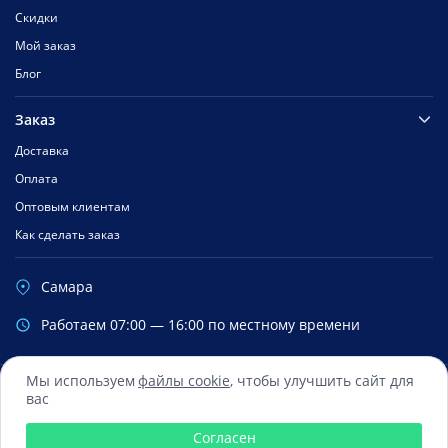
Скидки
Мой заказ
Блог
Заказ
Доставка
Оплата
Оптовым клиентам
Как сделать заказ
Самара
Работаем 07:00 — 16:00 по местному времени
Мы используем
файлы cookie
, чтобы улучшить сайт для
вас
Сбербанк
Mastercard
Visa
Яндекс.Деньги
Qiwi
Согласен
© 2016 — 2026 Все права зарегистрированы ООО «ФиксМобайл»